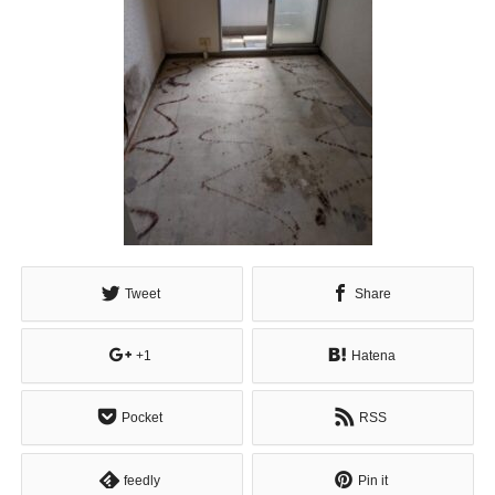
Tweet
Share
+1
Hatena
Pocket
RSS
feedly
Pin it